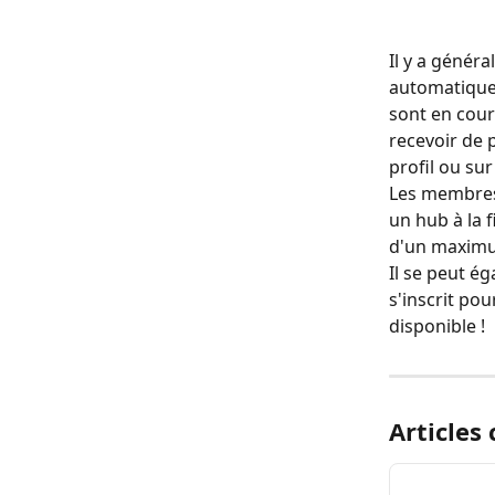
Il y a génér
automatiquem
sont en cour
recevoir de 
profil ou sur
Les membres 
un hub à la 
d'un maximu
Il se peut é
s'inscrit pou
disponible !
Articles