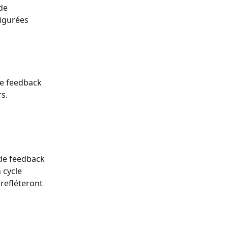
de 
igurées 
de feedback 
s.
 de feedback 
 cycle 
refléteront 