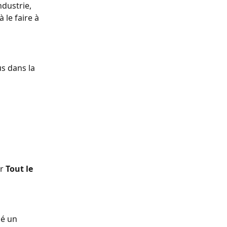
dustrie, 
 le faire à 
s dans la 
r 
Tout le 
sé un 