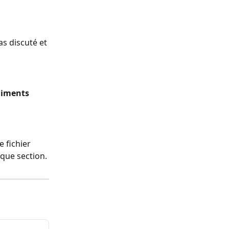
s discuté et 
liments
 fichier 
que section.