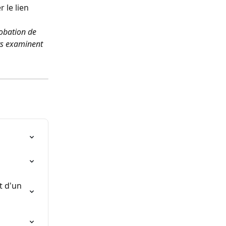
 le lien 
robation de 
rs examinent 
 d'un 