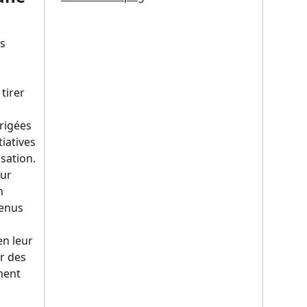
s 
irer 
rigées 
tiatives 
sation.
ur 
n 
enus 
n leur 
r des 
ment 