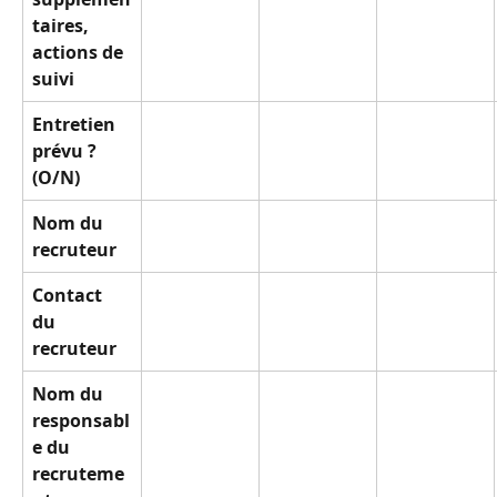
taires, 
actions de 
suivi
Entretien 
prévu ? 
(O/N)
Nom du 
recruteur
Contact 
du 
recruteur
Nom du 
responsabl
e du 
recruteme