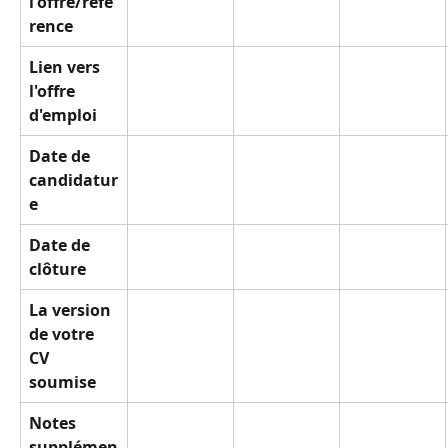
l'offre/réfé
rence
Lien vers 
l'offre 
d'emploi
Date de 
candidatur
e
Date de 
clôture
La version 
de votre 
CV 
soumise
Notes 
supplémen