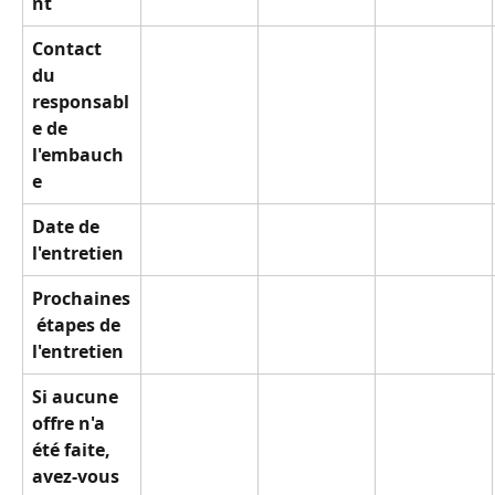
nt
Contact 
du 
responsabl
e de 
l'embauch
e
Date de 
l'entretien 
Prochaines
 étapes de 
l'entretien
Si aucune 
offre n'a 
été faite, 
avez-vous 