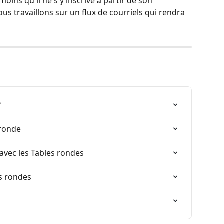
oins qu'il ne s'y inscrive à partir de son 
us travaillons sur un flux de courriels qui rendra 
?
ronde
 avec les Tables rondes
s rondes