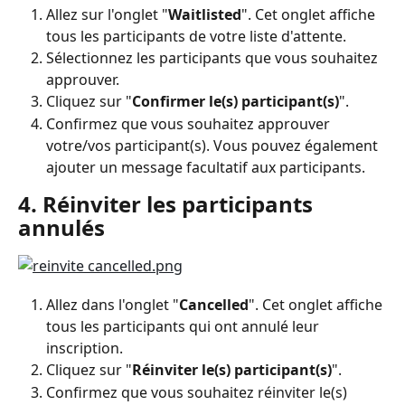
Allez sur l'onglet "
Waitlisted
". Cet onglet affiche 
tous les participants de votre liste d'attente.
Sélectionnez les participants que vous souhaitez 
approuver.
Cliquez sur "
Confirmer le(s) participant(s)
".
Confirmez que vous souhaitez approuver 
votre/vos participant(s). Vous pouvez également 
ajouter un message facultatif aux participants.
4. Réinviter les participants 
annulés
Allez dans l'onglet "
Cancelled
". Cet onglet affiche 
tous les participants qui ont annulé leur 
inscription.
Cliquez sur "
Réinviter le(s) participant(s)
".
Confirmez que vous souhaitez réinviter le(s) 