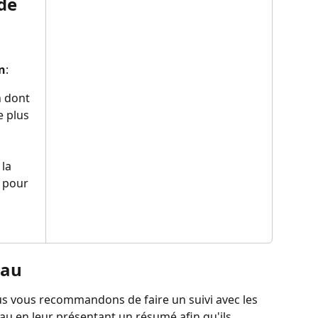
de 
on
:
 dont 
e plus 
la 
é pour 
eau
s vous recommandons de faire un suivi avec les 
au en leur présentant un résumé afin qu'ils 