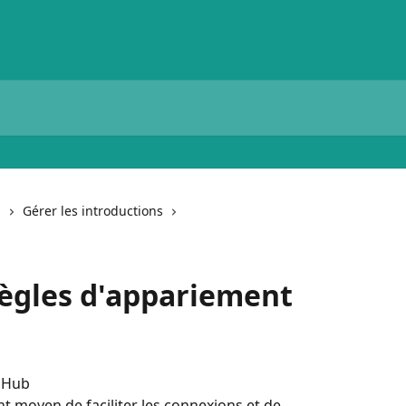
s
Gérer les introductions
ègles d'appariement
e Hub
t moyen de faciliter les connexions et de 