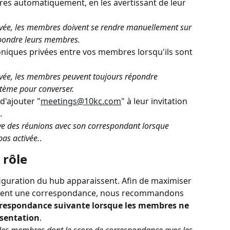
es automatiquement, en les avertissant de leur 
tivée, les membres doivent se rendre manuellement sur 
spondre leurs membres.
niques privées entre vos membres lorsqu'ils sont 
tivée, les membres peuvent toujours répondre 
stème pour converser.
'ajouter "
meetings@10kc.com
" à leur invitation 
.
rve des réunions avec son correspondant lorsque 
pas activée.
.
 rôle
nfiguration du hub apparaissent. Afin de maximiser 
vent une correspondance, nous recommandons 
orrespondance suivante lorsque les membres ne 
ésentation
.