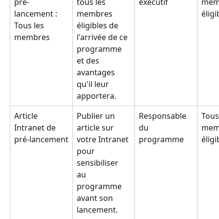
pré-
tous les 
exécutif
mem
lancement : 
membres 
éligi
Tous les 
éligibles de 
membres
l'arrivée de ce 
programme 
et des 
avantages 
qu'il leur 
apportera.
Article 
Publier un 
Responsable 
Tous
Intranet de 
article sur 
du 
mem
pré-lancement
votre Intranet 
programme
éligi
pour 
sensibiliser 
au 
programme 
avant son 
lancement.