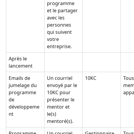
programme 
et le partager 
avec les 
personnes 
qui suivent 
votre 
entreprise.
Après le 
lancement
Emails de 
Un courriel 
10KC
Tous
jumelage du 
envoyé par le 
mem
programme 
10KC pour 
appa
de 
présenter le 
développeme
mentor et 
nt
le(s) 
mentoré(s).
Programme 
Un courriel 
Gestionnaire 
Tous