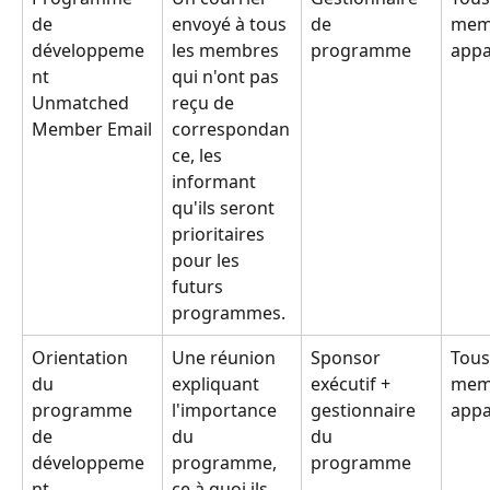
de 
envoyé à tous 
de 
mem
développeme
les membres 
programme
appa
nt 
qui n'ont pas 
Unmatched 
reçu de 
Member Email
correspondan
ce, les 
informant 
qu'ils seront 
prioritaires 
pour les 
futurs 
programmes.
Orientation 
Une réunion 
Sponsor 
Tous
du 
expliquant 
exécutif + 
mem
programme 
l'importance 
gestionnaire 
appa
de 
du 
du 
développeme
programme, 
programme
nt
ce à quoi ils 